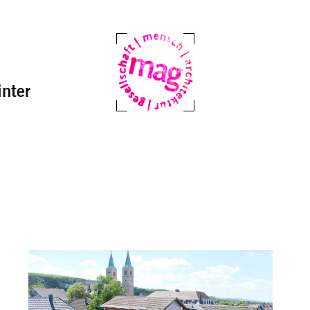
nter
Mag