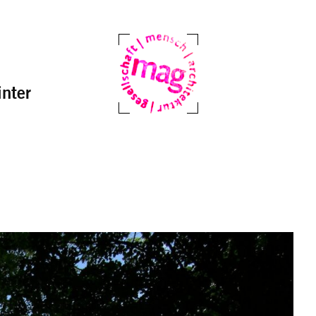
nter
Mag