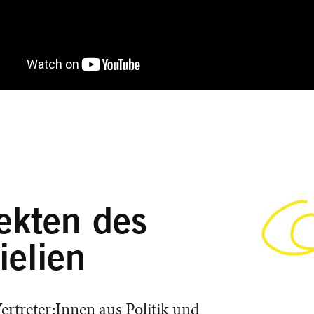
ekten des
elien
treter:Innen aus Politik und