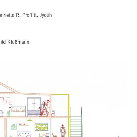
rietta R. Proffitt, Jyotih
nhild Klußmann