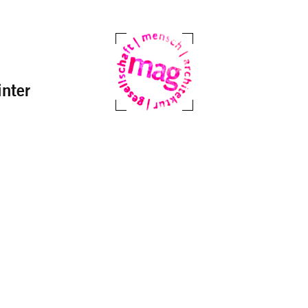
nter
Mag