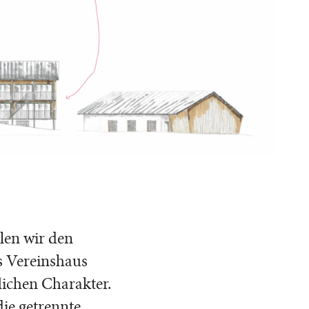
len wir den
s Vereinshaus
lichen Charakter.
die getrennte