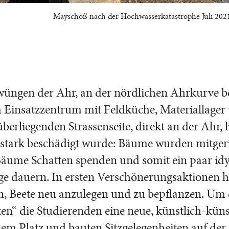
Mayschoß nach der Hochwasserkatastrophe Juli 202
wüngen der Ahr, an der nördlichen Ahrkurve be
m Einsatzzentrum mit Feldküche, Materiallager
berliegenden Strassenseite, direkt an der Ahr, l
stark beschädigt wurde: Bäume wurden mitgeri
Bäume Schatten spenden und somit ein paar idy
ge dauern. In ersten Verschönerungsaktionen h
, Beete neu anzulegen und zu bepflanzen. Um 
en“ die Studierenden eine neue, künstlich-künst
em Platz und bauten Sitzgelegenheiten auf der