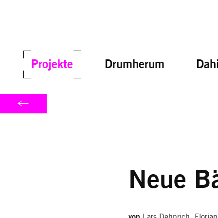
Projekte
Drumherum
Dahi
Neue B
Lars Dehnrich, Floria
von