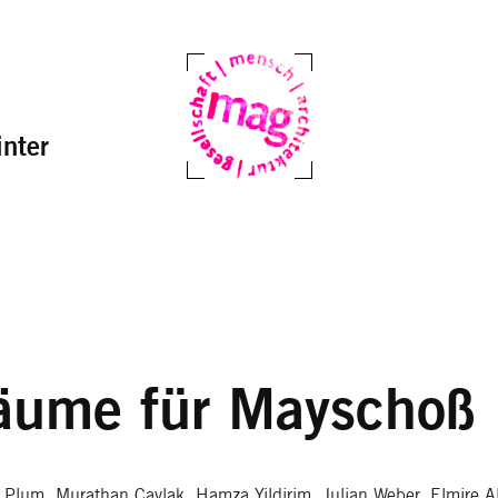
nter
Mag
äume für Mayschoß
n Plum, Murathan Caylak, Hamza Yildirim, Julian Weber, Elmire 