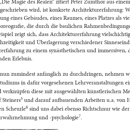
„Die Magie des Realen“ zitiert Peter Zumthor aus einem
geschrieben wird, ist konkrete Architekturerfahrung: 
ung eines Gebäudes, eines Raumes, eines Platzes als vi
Choreografie, die durch die baulichen Rahmenbedingung
spiel zeigt sich, dass Architekturerfahrung vielschichtig 
chzeitigkeit und Überlagerung verschiedener Sinnesein
rerfahrung zu einem synästhetischen und immersiven, 
nden Erlebnis.
 nun zumindest anfänglich zu durchdringen, nehmen w
studiums in dafür vorgesehenen Lehrveranstaltungen ei
d verknüpfen diese mit ausgewählten künstlerischen M
5
 Steiners
und darauf aufbauenden Arbeiten u.a. von H
6
en Scheurle
sind uns dabei ebenso Richtschnur wie der 
7
turwahrnehmung und -psychologie
.