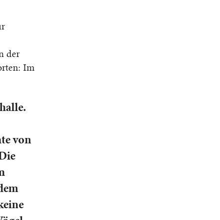
ur
en der
orten: Im
halle.
te von
Die
m
 dem
keine