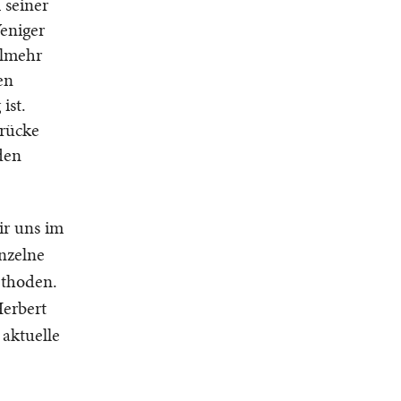
 seiner
Weniger
elmehr
en
ist.
drücke
den
ir uns im
nzelne
ethoden.
erbert
aktuelle