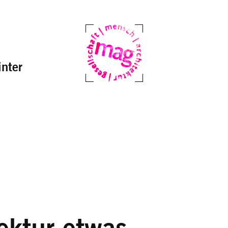
nter
Mag