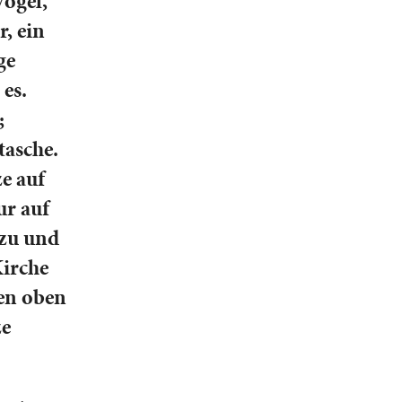
Vögel,
r, ein
ge
 es.
;
tasche.
e auf
ur auf
 zu und
Kirche
en oben
ze